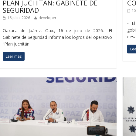
PLAN JUCHITÁN: GABINETE DE
C
SEGURIDAD
15
16 julio, 2026
developer
• E
gob
Oaxaca de Juárez, Oax., 16 de julio de 2026.- El
desa
Gabinete de Seguridad informa los logros del operativo
“Plan Juchitán
Le
Leer más