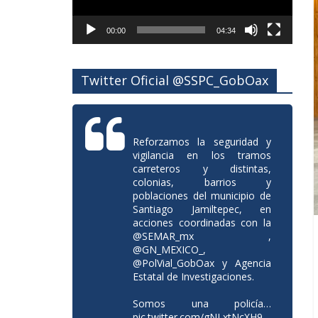
00:00
04:34
Twitter Oficial @SSPC_GobOax
Reforzamos la seguridad y
vigilancia en los tramos
carreteros y distintas,
colonias, barrios y
poblaciones del municipio de
Santiago Jamiltepec, en
acciones coordinadas con la
@SEMAR_mx
,
@GN_MEXICO_
,
@PolVial_GobOax
y Agencia
Estatal de Investigaciones.
Somos una policía…
pic.twitter.com/gNLxtNcXH9