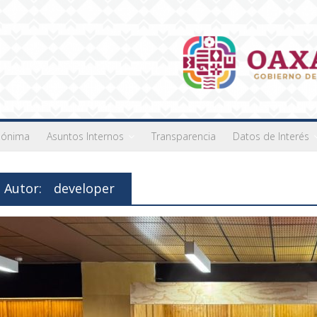
nónima
Asuntos Internos
Transparencia
Datos de Interés
Autor:
developer