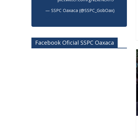
— SSPC Oaxaca (@SSPC_GobOax)
October 14, 2025
Facebook Oficial SSPC Oaxaca