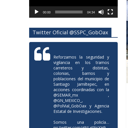
00:00
04:34
Twitter Oficial @SSPC_GobOax
Reforzamos la seguridad y
vigilancia en los tramos
carreteros y distintas,
colonias, barrios y
poblaciones del municipio de
Santiago Jamiltepec, en
acciones coordinadas con la
@SEMAR_mx
,
@GN_MEXICO_
,
@PolVial_GobOax
y Agencia
Estatal de Investigaciones.
Somos una policía…
pic.twitter.com/gNLxtNcXH9