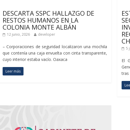
Últimas noticias
Últ
DESCARTA SSPC HALLAZGO DE
ES
RESTOS HUMANOS EN LA
SE
COLONIA MONTE ALBÁN
IN
RE
12 junio, 2026
developer
CH
– Corporaciones de seguridad localizaron una mochila
5 
que contenía una caja envuelta con cinta transparente,
cuyo interior estaba vacío. Oaxaca
El 
Gen
Leer más
tras
Le