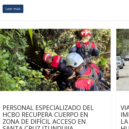
Leer más
Últimas noticias
Últ
PERSONAL ESPECIALIZADO DEL
VI
HCBO RECUPERA CUERPO EN
IM
ZONA DE DIFÍCIL ACCESO EN
LA
SANTA CRUZ ITUNDUJIA
HU