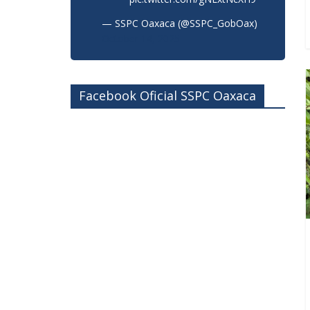
— SSPC Oaxaca (@SSPC_GobOax)
October 14, 2025
Facebook Oficial SSPC Oaxaca