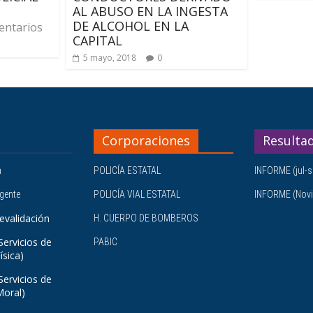
AL ABUSO EN LA INGESTA
DE ALCOHOL EN LA
ntarios
CAPITAL
5 mayo, 2018
0
Corporaciones
Resulta
a
POLICÍA ESTATAL
INFORME (jul-s
igente
POLICÍA VIAL ESTATAL
INFORME (Novi
evalidación
H. CUERPO DE BOMBEROS
Servicios de
PABIC
ísica)
Servicios de
Moral)