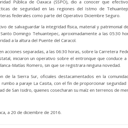
ridad Pública de Oaxaca (SSPO), dio a conocer que efectivos
cticas de seguridad en las regiones del Istmo de Tehuantepe
eteras federales como parte del Operativo Diciembre Seguro.
tivo de salvaguardar la integridad física, material y patrimonial d
de Santo Domingo Tehuantepec, aproximadamente a las 05:30 ho
idad a la altura del Puente del Caracol.
n acciones separadas, a las 06:30 horas, sobre la Carretera Fed
 Estatal, iniciaron un operativo sobre el entronque que conduce a 
lanca-Matías Romero, sin que se registrara ninguna novedad.
ión de la Sierra Sur, oficiales destacamentados en la comunid
on rumbo a paraje La Casita, con el fin de proporcionar segurid
dad de San Isidro, quienes cosecharan su maíz en terrenos de me
ca, a 20 de diciembre de 2016.