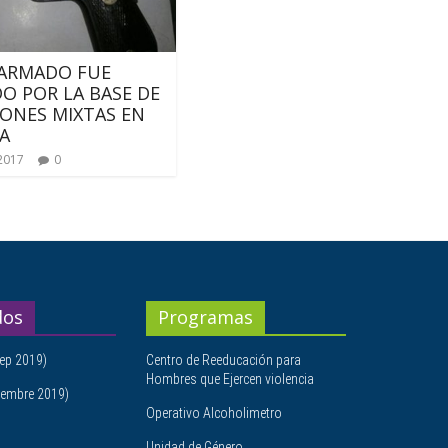
 ARMADO FUE
O POR LA BASE DE
ONES MIXTAS EN
A
2017
0
dos
Programas
ep 2019)
Centro de Reeducación para
Hombres que Ejercen violencia
embre 2019)
Operativo Alcoholimetro
Unidad de Género