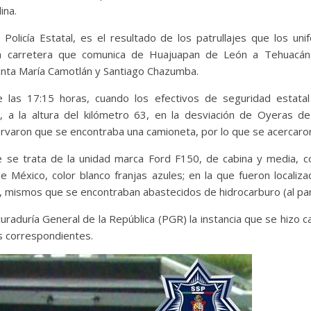
ina.
a Policía Estatal, es el resultado de los patrullajes que los un
 carretera que comunica de Huajuapan de León a Tehuacán
anta María Camotlán y Santiago Chazumba.
 las 17:15 horas, cuando los efectivos de seguridad estatal
, a la altura del kilómetro 63, en la desviación de Oyeras d
aron que se encontraba una camioneta, por lo que se acercaron 
 se trata de la unidad marca Ford F150, de cabina y media, co
 México, color blanco franjas azules; en la que fueron localiz
s, mismos que se encontraban abastecidos de hidrocarburo (al par
uraduría General de la República (PGR) la instancia que se hizo 
es correspondientes.