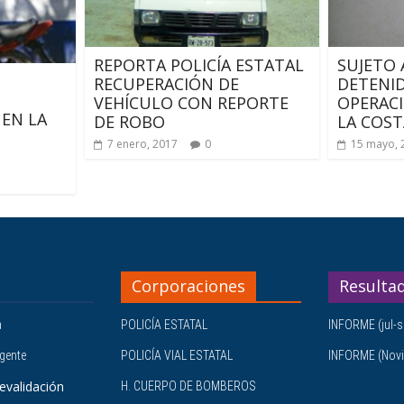
REPORTA POLICÍA ESTATAL
SUJETO
RECUPERACIÓN DE
DETENID
VEHÍCULO CON REPORTE
OPERACI
 EN LA
DE ROBO
LA COST
7 enero, 2017
0
15 mayo, 
Corporaciones
Resulta
a
POLICÍA ESTATAL
INFORME (jul-s
igente
POLICÍA VIAL ESTATAL
INFORME (Novi
evalidación
H. CUERPO DE BOMBEROS