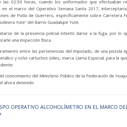
 las 02:30 horas, cuando los uniformados que efectuaban rec
ia, en el marco del Operativo Semana Santa 2017, interceptaro
iones de Putla de Guerrero, específicamente sobre Carretera F
olinera Yute” del Barrio Guadalupe Yute.
atarse de la presencia policial intentó darse a la fuga, por lo 
icarle una inspección física.
uramiento entre las pertenencias del imputado, de una pistola ti
álico y ocho cartuchos útiles, marca Llama Especial; para la que
diente.
el conocimiento del Ministerio Público de la Federación de Huaju
el ahora detenido.
SSPO OPERATIVO ALCOHOLÍMETRO EN EL MARCO DE
7