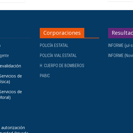
Corporaciones
Resulta
a
POLICÍA ESTATAL
INFORME (jul-s
igente
POLICÍA VIAL ESTATAL
INFORME (Novi
evalidación
H. CUERPO DE BOMBEROS
Servicios de
PABIC
ísica)
Servicios de
Moral)
 autorización