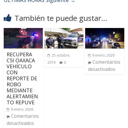
ÚLTIMAS HORAS
Siguiente →
También te puede gustar...
RECUPERA
25 octubre,
9 enero, 2020
C5I OAXACA
Comentarios
2019
0
VEHÍCULO
desactivados
CON
REPORTE DE
ROBO
MEDIANTE
ALERTAMIEN
TO REPUVE
6 enero, 2026
Comentarios
desactivados