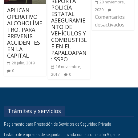
REPORTA
20 noviembre,
POLICÍA
APLICAN
2020
ESTATAL
OPERATIVO
Comentarios
ASEGURAMIE
ALCOHOLÍME
desactivados
NTO DE
TRO, PARA
VEHÍCULOS Y
PREVENIR
COMBUSTIBL
ACCIDENTES
E EN EL
EN LA
PAPALOAPAN
CAPITAL
: SSPO
28 julio, 2019
16 noviembre,
0
2017
0
Trámites y servicios
Reglamento para Prestación de Servicios de Seguridad Privada
Listado de empresas de seguridad privada con autorización Vigente