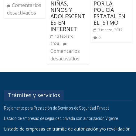
NIÑAS,
POR LA
Comentarios
NIÑOS Y
POLICÍA
desactivados
ADOLESCENT
ESTATAL EN
ES EN
EL ISTMO
INTERNET
3 marzo, 2017
13 febrero,
0
2024
Comentarios
desactivados
Trámites y servicios
Reglamento para Prestación de Servicios de Seguridad Privada
Listado de empresas de seguridad privada con autorización Vigente
Listado de empresas en trámite de autorización y/o revalidación