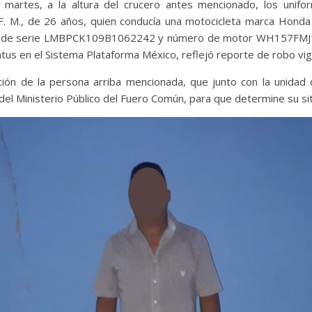
martes, a la altura del crucero antes mencionado, los unifo
a F. M., de 26 años, quien conducía una motocicleta marca Hond
ro de serie LMBPCK109B1062242 y número de motor WH157FMJ1
atus en el Sistema Plataforma México, reflejó reporte de robo vi
nción de la persona arriba mencionada, que junto con la unida
del Ministerio Público del Fuero Común, para que determine su situ