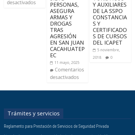
desactivados
PERSONAS,
Y AUXILIARES
ASEGURA
DE LA SSPO
ARMAS Y
CONSTANCIA
DROGAS
S Y
TRAS
CERTIFICADO
AGRESIÓN
S DE CURSOS
EN SAN JUAN
DEL ICAPET
CACAHUATEP
5 noviembre,
EC
2018
0
11 mayo, 2025
Comentarios
desactivados
Trámites y servicios
Reglamento para Prestación de Servicios de Seguridad Privada