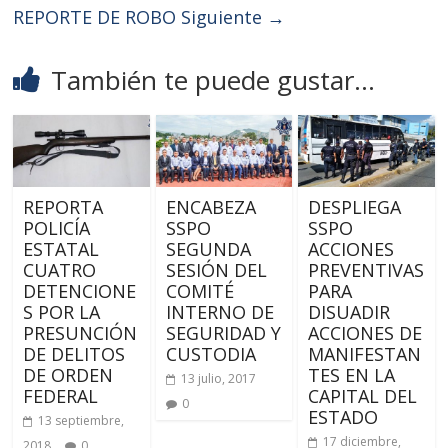
REPORTE DE ROBO
Siguiente →
También te puede gustar...
REPORTA
ENCABEZA
DESPLIEGA
POLICÍA
SSPO
SSPO
ESTATAL
SEGUNDA
ACCIONES
CUATRO
SESIÓN DEL
PREVENTIVAS
DETENCIONE
COMITÉ
PARA
S POR LA
INTERNO DE
DISUADIR
PRESUNCIÓN
SEGURIDAD Y
ACCIONES DE
DE DELITOS
CUSTODIA
MANIFESTAN
DE ORDEN
TES EN LA
13 julio, 2017
FEDERAL
CAPITAL DEL
0
ESTADO
13 septiembre,
17 diciembre,
2018
0