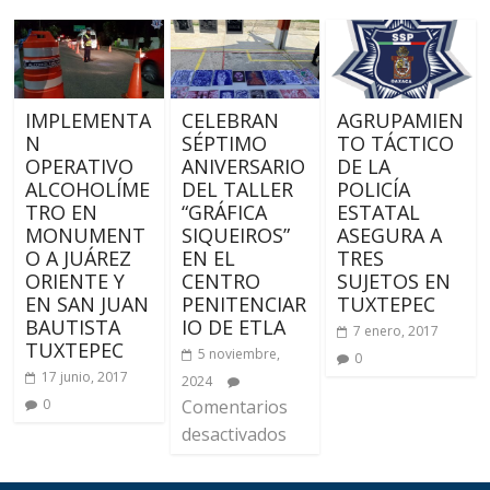
IMPLEMENTA
CELEBRAN
AGRUPAMIEN
N
SÉPTIMO
TO TÁCTICO
OPERATIVO
ANIVERSARIO
DE LA
ALCOHOLÍME
DEL TALLER
POLICÍA
TRO EN
“GRÁFICA
ESTATAL
MONUMENT
SIQUEIROS”
ASEGURA A
O A JUÁREZ
EN EL
TRES
ORIENTE Y
CENTRO
SUJETOS EN
EN SAN JUAN
PENITENCIAR
TUXTEPEC
BAUTISTA
IO DE ETLA
7 enero, 2017
TUXTEPEC
5 noviembre,
0
17 junio, 2017
2024
0
Comentarios
desactivados