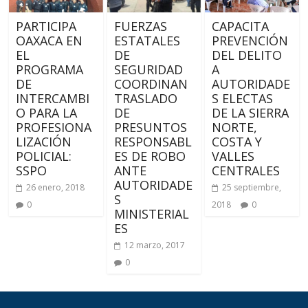
PARTICIPA
FUERZAS
CAPACITA
OAXACA EN
ESTATALES
PREVENCIÓN
EL
DE
DEL DELITO
PROGRAMA
SEGURIDAD
A
DE
COORDINAN
AUTORIDADE
INTERCAMBI
TRASLADO
S ELECTAS
O PARA LA
DE
DE LA SIERRA
PROFESIONA
PRESUNTOS
NORTE,
LIZACIÓN
RESPONSABL
COSTA Y
POLICIAL:
ES DE ROBO
VALLES
SSPO
ANTE
CENTRALES
AUTORIDADE
26 enero, 2018
25 septiembre,
S
0
2018
0
MINISTERIAL
ES
12 marzo, 2017
0