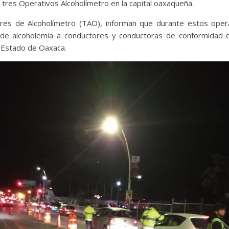
 tres Operativos Alcoholímetro en la capital oaxaqueña.
es de Alcoholímetro (TAO), informan que durante estos opera
de alcoholemia a conductores y conductoras de conformidad c
l Estado de Oaxaca.