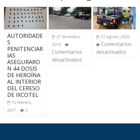
AUTORIDADE
27 diciembre,
27 agosto, 2020
S
Comentarios
2019
PENITENCIAR
Comentarios
desactivados
IAS
desactivados
ASEGURARO
N 44 DOSIS
DE HEROÍNA
AL INTERIOR
DEL CERESO
DE IXCOTEL
12 febrero,
2017
0