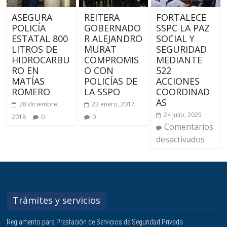
ASEGURA
REITERA
FORTALECE
POLICÍA
GOBERNADO
SSPC LA PAZ
ESTATAL 800
R ALEJANDRO
SOCIAL Y
LITROS DE
MURAT
SEGURIDAD
HIDROCARBU
COMPROMIS
MEDIANTE
RO EN
O CON
522
MATÍAS
POLICÍAS DE
ACCIONES
ROMERO
LA SSPO
COORDINAD
AS
28 diciembre,
23 enero, 2017
24 julio, 2025
2018
0
0
Comentarios
desactivados
Trámites y servicios
Reglamento para Prestación de Servicios de Seguridad Privada