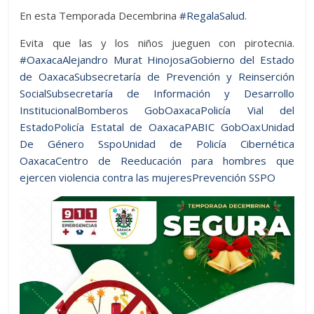
En esta Temporada Decembrina
#RegalaSalud
.
Evita que las y los niños jueguen con pirotecnia.
#Oaxaca
Alejandro Murat Hinojosa
Gobierno del Estado
de Oaxaca
Subsecretaría de Prevención y Reinserción
Social
Subsecretaría de Información y Desarrollo
Institucional
Bomberos GobOaxaca
Policía Vial del
Estado
Policía Estatal de Oaxaca
PABIC GobOax
Unidad
De Género Sspo
Unidad de Policía Cibernética
Oaxaca
Centro de Reeducación para hombres que
ejercen violencia contra las mujeres
Prevención SSPO