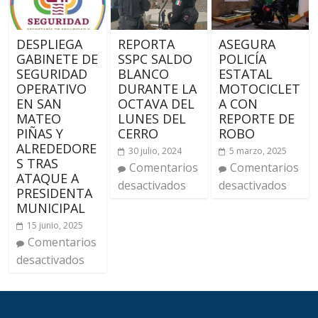
DESPLIEGA
REPORTA
ASEGURA
GABINETE DE
SSPC SALDO
POLICÍA
SEGURIDAD
BLANCO
ESTATAL
OPERATIVO
DURANTE LA
MOTOCICLET
EN SAN
OCTAVA DEL
A CON
MATEO
LUNES DEL
REPORTE DE
PIÑAS Y
CERRO
ROBO
ALREDEDORE
30 julio, 2024
5 marzo, 2025
S TRAS
Comentarios
Comentarios
ATAQUE A
desactivados
desactivados
PRESIDENTA
MUNICIPAL
15 junio, 2025
Comentarios
desactivados