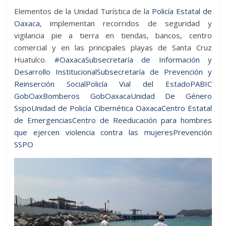
Elementos de la Unidad Turística de la
Policía Estatal de
Oaxaca
, implementan recorridos de seguridad y
vigilancia pie a tierra en tiendas, bancos, centro
comercial y en las principales playas de Santa Cruz
Huatulco.
#Oaxaca
Subsecretaría de Información y
Desarrollo Institucional
Subsecretaría de Prevención y
Reinserción Social
Policía Vial del Estado
PABIC
GobOax
Bomberos GobOaxaca
Unidad De Género
Sspo
Unidad de Policía Cibernética Oaxaca
Centro Estatal
de Emergencias
Centro de Reeducación para hombres
que ejercen violencia contra las mujeres
Prevención
SSPO