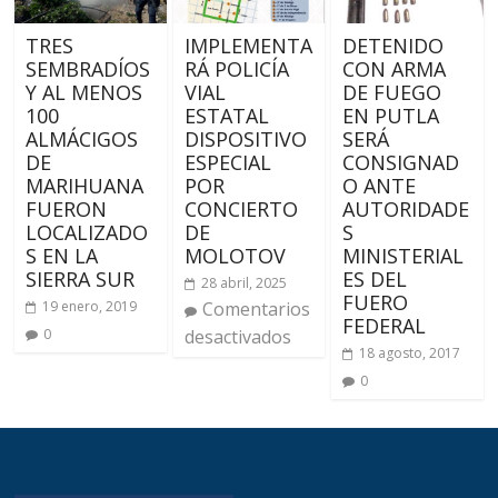
TRES
IMPLEMENTA
DETENIDO
SEMBRADÍOS
RÁ POLICÍA
CON ARMA
Y AL MENOS
VIAL
DE FUEGO
100
ESTATAL
EN PUTLA
ALMÁCIGOS
DISPOSITIVO
SERÁ
DE
ESPECIAL
CONSIGNAD
MARIHUANA
POR
O ANTE
FUERON
CONCIERTO
AUTORIDADE
LOCALIZADO
DE
S
S EN LA
MOLOTOV
MINISTERIAL
SIERRA SUR
ES DEL
28 abril, 2025
FUERO
19 enero, 2019
Comentarios
FEDERAL
0
desactivados
18 agosto, 2017
0