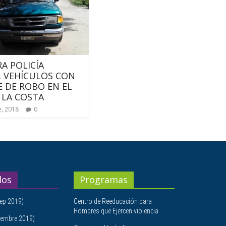
A POLICÍA
L VEHÍCULOS CON
 DE ROBO EN EL
 LA COSTA
e, 2018
0
dos
Programas
ep 2019)
Centro de Reeducación para
Hombres que Ejercen violencia
embre 2019)