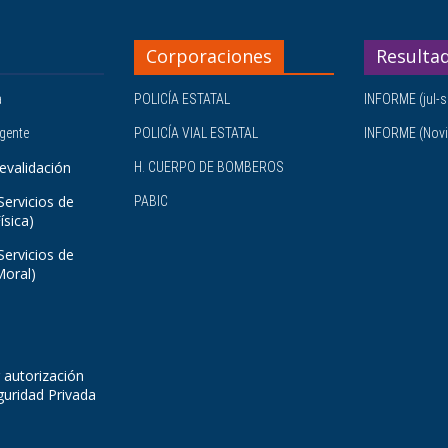
Corporaciones
Resulta
a
POLICÍA ESTATAL
INFORME (jul-s
igente
POLICÍA VIAL ESTATAL
INFORME (Novi
evalidación
H. CUERPO DE BOMBEROS
Servicios de
PABIC
ísica)
Servicios de
Moral)
 autorización
guridad Privada