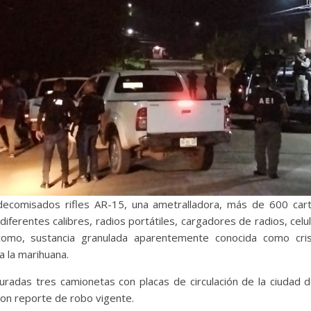
decomisados rifles AR-15, una ametralladora, más de 600 cartu
diferentes calibres, radios portátiles, cargadores de radios, celul
í como, sustancia granulada aparentemente conocida como cri
a la marihuana.
uradas tres camionetas con placas de circulación de la ciudad 
on reporte de robo vigente.