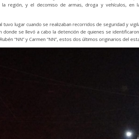
en la región, y el decomiso de armas, droga y vehículos, en 
al tuvo lugar cuando se realizaban recorridos de seguridad y vigil
en donde se llevó a cabo la detención de quienes se identificaro
 Rubén “NN” y Carmen “NN”, estos dos últimos originarios del es