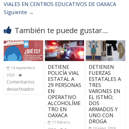
VIALES EN CENTROS EDUCATIVOS DE OAXACA
Siguiente →
También te puede gustar...
DETIENE
DETIENEN
14 septiembre,
POLICÍA VIAL
FUERZAS
2020
ESTATAL A
ESTATALES A
Comentarios
29 PERSONAS
TRES
desactivados
EN
VARONES EN
OPERATIVO
EL ISTMO;
ALCOHOLÍME
DOS
TRO EN
ARMADOS Y
OAXACA
UNO CON
DROGA
17 febrero,
10 junio, 2018