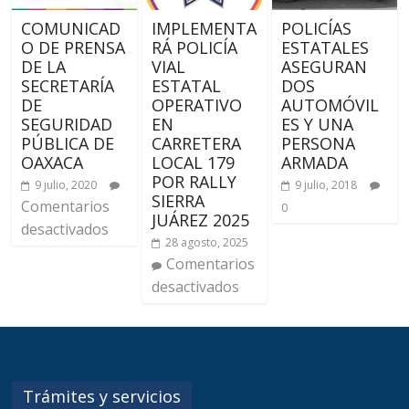
COMUNICAD
IMPLEMENTA
POLICÍAS
O DE PRENSA
RÁ POLICÍA
ESTATALES
DE LA
VIAL
ASEGURAN
SECRETARÍA
ESTATAL
DOS
DE
OPERATIVO
AUTOMÓVIL
SEGURIDAD
EN
ES Y UNA
PÚBLICA DE
CARRETERA
PERSONA
OAXACA
LOCAL 179
ARMADA
POR RALLY
9 julio, 2020
9 julio, 2018
SIERRA
Comentarios
0
JUÁREZ 2025
desactivados
28 agosto, 2025
Comentarios
desactivados
Trámites y servicios