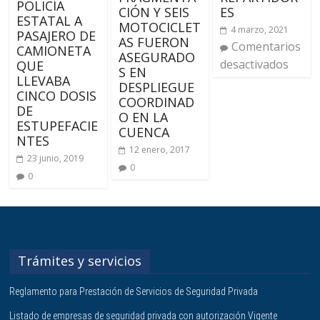
POLICÍA
CIÓN Y SEIS
ES
ESTATAL A
MOTOCICLET
4 marzo, 2021
PASAJERO DE
AS FUERON
Comentarios
CAMIONETA
ASEGURADO
desactivados
QUE
S EN
LLEVABA
DESPLIEGUE
CINCO DOSIS
COORDINAD
DE
O EN LA
ESTUPEFACIE
CUENCA
NTES
12 enero, 2017
23 junio, 2019
0
0
Trámites y servicios
Reglamento para Prestación de Servicios de Seguridad Privada
Listado de empresas de seguridad privada con autorización Vigente