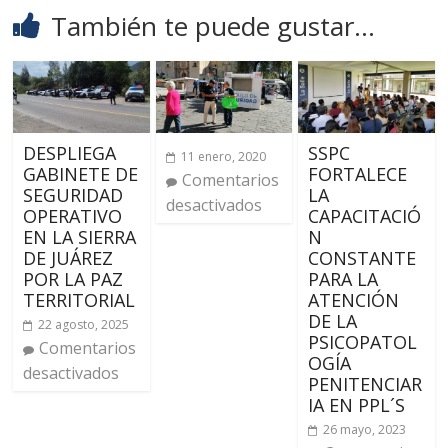
También te puede gustar...
DESPLIEGA
SSPC
11 enero, 2020
GABINETE DE
FORTALECE
Comentarios
SEGURIDAD
LA
desactivados
OPERATIVO
CAPACITACIÓ
EN LA SIERRA
N
DE JUÁREZ
CONSTANTE
POR LA PAZ
PARA LA
TERRITORIAL
ATENCIÓN
DE LA
22 agosto, 2025
PSICOPATOL
Comentarios
OGÍA
desactivados
PENITENCIAR
IA EN PPL´S
26 mayo, 2023