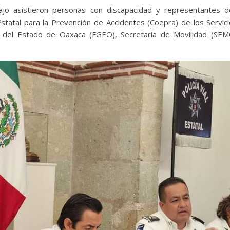
ajo asistieron personas con discapacidad y representantes d
statal para la Prevención de Accidentes (Coepra) de los Servi
al del Estado de Oaxaca (FGEO), Secretaría de Movilidad (SEM