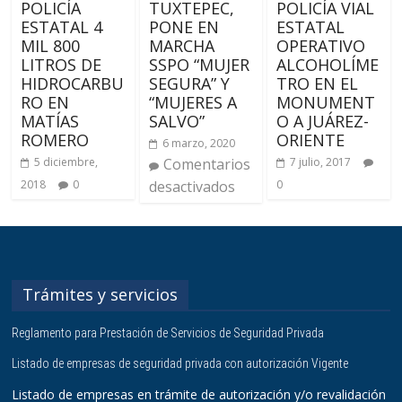
POLICÍA
TUXTEPEC,
POLICÍA VIAL
ESTATAL 4
PONE EN
ESTATAL
MIL 800
MARCHA
OPERATIVO
LITROS DE
SSPO “MUJER
ALCOHOLÍME
HIDROCARBU
SEGURA” Y
TRO EN EL
RO EN
“MUJERES A
MONUMENT
MATÍAS
SALVO”
O A JUÁREZ-
ROMERO
ORIENTE
6 marzo, 2020
5 diciembre,
Comentarios
7 julio, 2017
2018
0
desactivados
0
Trámites y servicios
Reglamento para Prestación de Servicios de Seguridad Privada
Listado de empresas de seguridad privada con autorización Vigente
Listado de empresas en trámite de autorización y/o revalidación