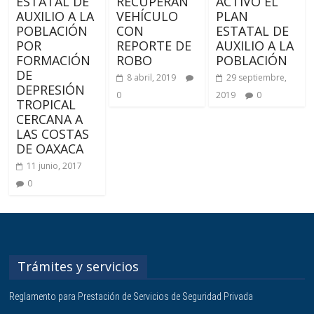
ESTATAL DE
RECUPERAN
ACTIVO EL
AUXILIO A LA
VEHÍCULO
PLAN
POBLACIÓN
CON
ESTATAL DE
POR
REPORTE DE
AUXILIO A LA
FORMACIÓN
ROBO
POBLACIÓN
DE
8 abril, 2019
29 septiembre,
DEPRESIÓN
0
2019
0
TROPICAL
CERCANA A
LAS COSTAS
DE OAXACA
11 junio, 2017
0
Trámites y servicios
Reglamento para Prestación de Servicios de Seguridad Privada