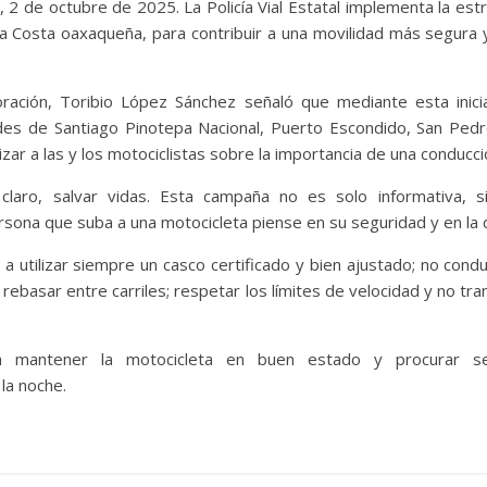
 2 de octubre de 2025. La Policía Vial Estatal implementa la estr
la Costa oaxaqueña, para contribuir a una movilidad más segura y
oración, Toribio López Sánchez señaló que mediante esta inici
des de Santiago Pinotepa Nacional, Puerto Escondido, San Pedr
izar a las y los motociclistas sobre la importancia de una conducc
claro, salvar vidas. Esta campaña no es solo informativa, s
ona que suba a una motocicleta piense en su seguridad y en la 
a utilizar siempre un casco certificado y bien ajustado; no condu
r rebasar entre carriles; respetar los límites de velocidad y no t
a mantener la motocicleta en buen estado y procurar ser 
la noche.