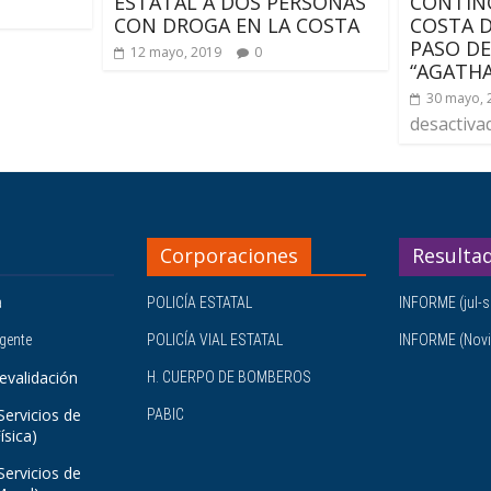
ESTATAL A DOS PERSONAS
CONTING
CON DROGA EN LA COSTA
COSTA D
PASO D
12 mayo, 2019
0
“AGATHA
30 mayo, 
desactiva
Corporaciones
Resulta
a
POLICÍA ESTATAL
INFORME (jul-s
igente
POLICÍA VIAL ESTATAL
INFORME (Novi
evalidación
H. CUERPO DE BOMBEROS
Servicios de
PABIC
ísica)
Servicios de