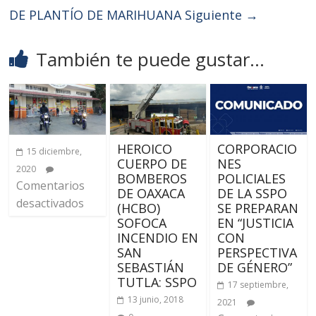
DE PLANTÍO DE MARIHUANA
Siguiente →
También te puede gustar...
HEROICO
CORPORACIO
15 diciembre,
CUERPO DE
NES
2020
BOMBEROS
POLICIALES
Comentarios
DE OAXACA
DE LA SSPO
desactivados
(HCBO)
SE PREPARAN
SOFOCA
EN “JUSTICIA
INCENDIO EN
CON
SAN
PERSPECTIVA
SEBASTIÁN
DE GÉNERO”
TUTLA: SSPO
17 septiembre,
13 junio, 2018
2021