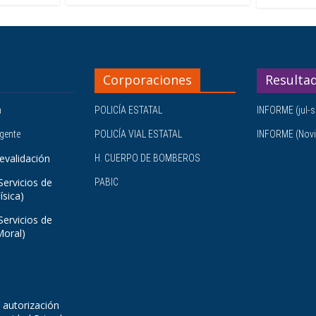
Corporaciones
Resulta
a
POLICÍA ESTATAL
INFORME (jul-s
igente
POLICÍA VIAL ESTATAL
INFORME (Novi
evalidación
H. CUERPO DE BOMBEROS
Servicios de
PABIC
ísica)
Servicios de
Moral)
 autorización