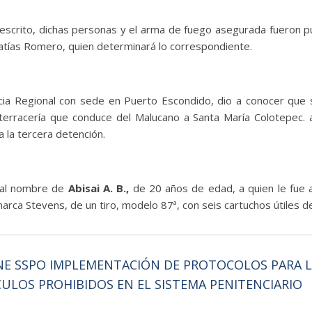
escrito, dichas personas y el arma de fuego asegurada fueron p
Matías Romero, quien determinará lo correspondiente.
cia Regional con sede en Puerto Escondido, dio a conocer que s
terracería que conduce del Malucano a Santa María Colotepec. a 
 la tercera detención.
 al nombre de
Abisai A. B.,
de 20 años de edad, a quien le fue
 marca Stevens, de un tiro, modelo 87ª, con seis cartuchos útiles d
E SSPO IMPLEMENTACIÓN DE PROTOCOLOS PARA L
CULOS PROHIBIDOS EN EL SISTEMA PENITENCIARIO