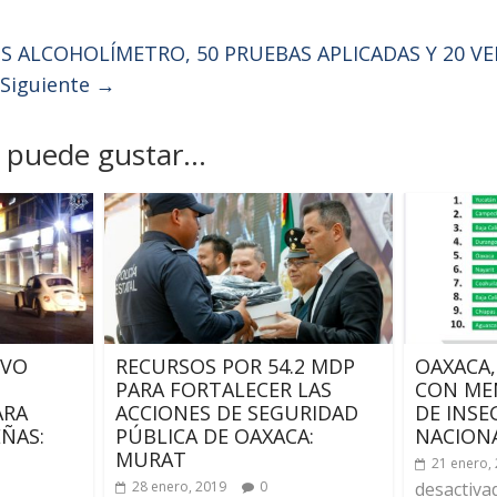
 ALCOHOLÍMETRO, 50 PRUEBAS APLICADAS Y 20 V
Siguiente →
puede gustar...
IVO
RECURSOS POR 54.2 MDP
OAXACA
PARA FORTALECER LAS
CON ME
ARA
ACCIONES DE SEGURIDAD
DE INSE
ÑAS:
PÚBLICA DE OAXACA:
NACION
MURAT
21 enero,
28 enero, 2019
0
desactiva