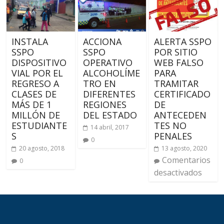
INSTALA
ACCIONA
ALERTA SSPO
SSPO
SSPO
POR SITIO
DISPOSITIVO
OPERATIVO
WEB FALSO
VIAL POR EL
ALCOHOLÍME
PARA
REGRESO A
TRO EN
TRAMITAR
CLASES DE
DIFERENTES
CERTIFICADO
MÁS DE 1
REGIONES
DE
MILLÓN DE
DEL ESTADO
ANTECEDEN
ESTUDIANTE
TES NO
14 abril, 2017
S
PENALES
0
20 agosto, 2018
13 agosto, 2020
Comentarios
0
desactivados