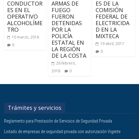
CONDUCTOR
ARMAS DE
ES DE LA
ES EN EL
FUEGO
COMISIÓN
OPERATIVO
FUERON
FEDERAL DE
ALCOHOLÍME
DETENIDAS
ELECTRICIDA
TRO
POR LA
D EN LA
POLICÍA
MIXTECA
10 marzo, 2018
ESTATAL EN
19 abril, 2017
0
LA REGIÓN
0
DE LA COSTA
26 febrero,
2018
0
Trámites y servicios
Reglamento para Prestación de Servicios de Seguridad Privada
Listado de empresas de seguridad privada con autorización Vigente