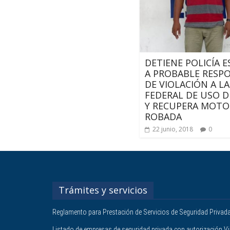
DETIENE POLICÍA 
A PROBABLE RESP
DE VIOLACIÓN A LA
FEDERAL DE USO D
Y RECUPERA MOTO
ROBADA
22 junio, 2018
0
Trámites y servicios
Reglamento para Prestación de Servicios de Seguridad Privad
Listado de empresas de seguridad privada con autorización V