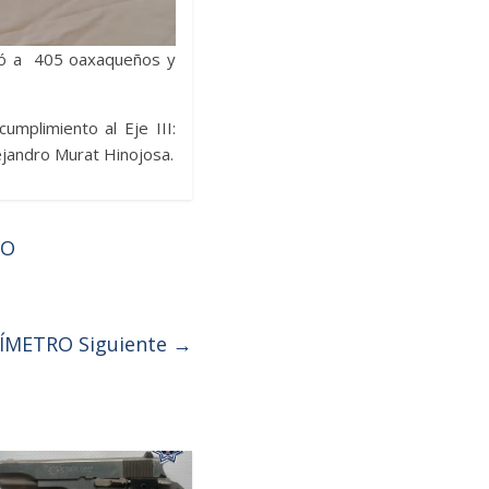
ció a 405 oaxaqueños y
mplimiento al Eje III:
ejandro Murat Hinojosa.
BO
LÍMETRO
Siguiente →