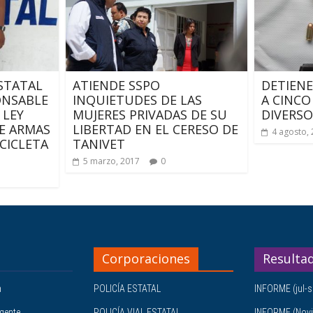
ESTATAL
ATIENDE SSPO
DETIENE
ONSABLE
INQUIETUDES DE LAS
A CINCO
 LEY
MUJERES PRIVADAS DE SU
DIVERSO
E ARMAS
LIBERTAD EN EL CERESO DE
4 agosto,
CICLETA
TANIVET
5 marzo, 2017
0
Corporaciones
Resulta
a
POLICÍA ESTATAL
INFORME (jul-s
igente
POLICÍA VIAL ESTATAL
INFORME (Novi