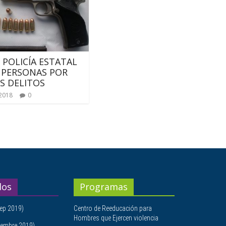
 POLICÍA ESTATAL
 PERSONAS POR
S DELITOS
 2018
0
dos
Programas
ep 2019)
Centro de Reeducación para
Hombres que Ejercen violencia
embre 2019)