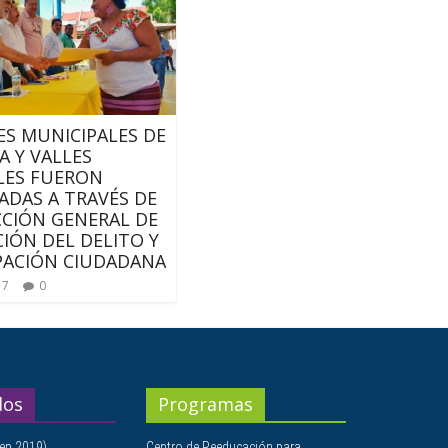
S MUNICIPALES DE
A Y VALLES
LES FUERON
ADAS A TRAVÉS DE
CCIÓN GENERAL DE
IÓN DEL DELITO Y
PACIÓN CIUDADANA
17
0
dos
Programas
ep 2019)
Centro de Reeducación para