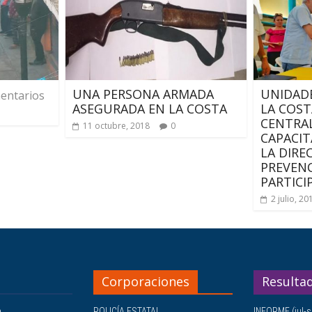
UNA PERSONA ARMADA
UNIDADE
entarios
ASEGURADA EN LA COSTA
LA COST
CENTRA
11 octubre, 2018
0
CAPACIT
LA DIRE
PREVENC
PARTICI
2 julio, 20
Corporaciones
Resulta
a
POLICÍA ESTATAL
INFORME (jul-s