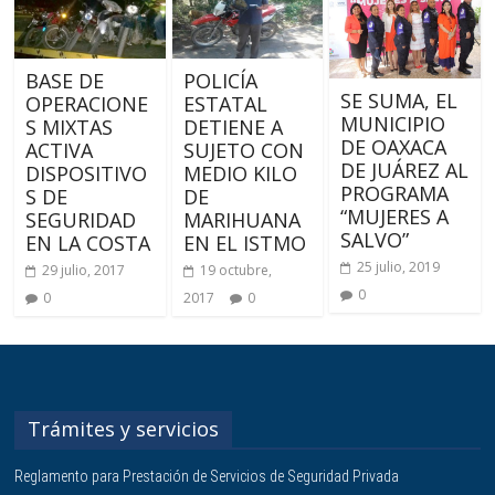
BASE DE
POLICÍA
SE SUMA, EL
OPERACIONE
ESTATAL
MUNICIPIO
S MIXTAS
DETIENE A
DE OAXACA
ACTIVA
SUJETO CON
DE JUÁREZ AL
DISPOSITIVO
MEDIO KILO
PROGRAMA
S DE
DE
“MUJERES A
SEGURIDAD
MARIHUANA
SALVO”
EN LA COSTA
EN EL ISTMO
25 julio, 2019
29 julio, 2017
19 octubre,
0
0
2017
0
Trámites y servicios
Reglamento para Prestación de Servicios de Seguridad Privada