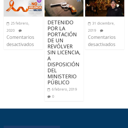
DETENIDO
25 febrero,
31 diciembre,
POR LA
2020
2019
PORTACIÓN
Comentarios
Comentarios
DE UN
desactivados
desactivados
REVÓLVER
SIN LICENCIA,
A
DISPOSICIÓN
DEL
MINISTERIO
PÚBLICO
6 febrero, 2019
0