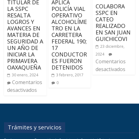
TITULAR DE
APLICA
COLABORA
LA SSPC
POLICÍA VIAL
SSPC EN
RESALTA
OPERATIVO
CATEO
LOGROS Y
ALCOHOLÍME
REALIZADO
AVANCES EN
TRO EN LA
EN SAN JUAN
MATERIA DE
CARRETERA
GUICHICOVI
SEGURIDAD A
FEDERAL 190;
23 diciembre,
UN AÑO DE
17
INICIAR LA
CONDUCTOR
2024
PRIMAVERA
ES FUERON
Comentarios
OAXAQUEÑA
DETENIDOS
desactivados
30 enero, 2024
3 febrero, 2017
Comentarios
0
desactivados
Trámites y servicios